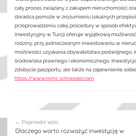
cały proces związany z zakupem nieruchomości or
doradca pomoże w zrozumieniu lokalnych przepisó
przeprowadzeniu całej procedury w sposób efekt
inwestycyjny w Turcji oferuje wyjątkową możliwość
rodziny, przy jednoczesnym inwestowaniu w nieruc
możliwości uzyskania obywatelstwa podwójnego, k
środowiska prawnego i ekonomicznego. Inwestycja 
zdobycie paszportu, ale także na zapewnienie sobie 
https://www.mmt-schneider.com
W
Nawigacja
p
Poprzedni wpis
i
wpisu
Dlaczego warto rozważyć inwestycję w
s