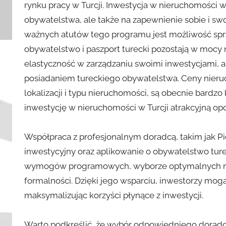
rynku pracy w Turcji. Inwestycja w nieruchomości w
obywatelstwa, ale także na zapewnienie sobie i sw
ważnych atutów tego programu jest możliwość sprz
obywatelstwo i paszport turecki pozostają w mocy n
elastyczność w zarządzaniu swoimi inwestycjami, a
posiadaniem tureckiego obywatelstwa. Ceny nieruch
lokalizacji i typu nieruchomości, są obecnie bard
inwestycję w nieruchomości w Turcji atrakcyjną opc
Współpraca z profesjonalnym doradcą, takim jak Pi
inwestycyjny oraz aplikowanie o obywatelstwo tur
wymogów programowych, wyborze optymalnych ni
formalności. Dzięki jego wsparciu, inwestorzy mog
maksymalizując korzyści płynące z inwestycji.
Warto podkreślić, że wybór odpowiedniego doradcy,