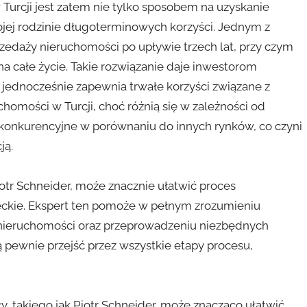
 Turcji jest zatem nie tylko sposobem na uzyskanie
ojej rodzinie długoterminowych korzyści. Jednym z
edaży nieruchomości po upływie trzech lat, przy czym
a całe życie. Takie rozwiązanie daje inwestorom
 jednocześnie zapewnia trwałe korzyści związane z
omości w Turcji, choć różnią się w zależności od
zo konkurencyjne w porównaniu do innych rynków, co czyni
ją.
otr Schneider, może znacznie ułatwić proces
eckie. Ekspert ten pomoże w pełnym zrozumieniu
eruchomości oraz przeprowadzeniu niezbędnych
ą pewnie przejść przez wszystkie etapy procesu,
 takiego jak Piotr Schneider, może znacząco ułatwić