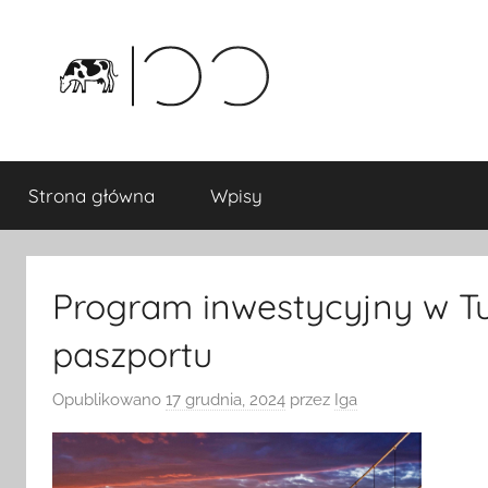
Przejdź
do
treści
Strona główna
Wpisy
Program inwestycyjny w Tur
paszportu
Opublikowano
17 grudnia, 2024
przez
Iga