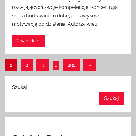
rozwijających swoje kompetencje. Koncentrują
się na budowaniem dobrych nawyków,
motywacją do działania. Autorzy wielu
Czytaj dalej
Stronicowanie
Następne
1
2
3
…
191
»
wpisy
wpisów
Szukaj
Szukaj