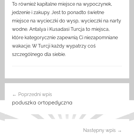
To również kapitalne miejsce na wypoczynek,
jedzenie i zakupy. Jest to ponadto świetne
miejsce na wycieczki do wysp, wycieczki na narty
wodne. Antalya i Kusadasi Turcja to miejsca,
które kategorycznie zapewnią Ci niezapomniane
wakacje. W Turcji każdy wypatrzy coś
szczególnego dla siebie.
W
Nawigacja
p
Poprzedni wpis
wpisu
i
poduszka ortopedyczna
s
y
Następny wpis