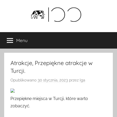
Przejdź
do
treści
Menu
Atrakcje, Przepiękne atrakcje w
Turcji.
Opublikowano
30 stycznia, 2023
przez
Iga
Przepiękne miejsca w Turcji, które warto
zobaczyć.