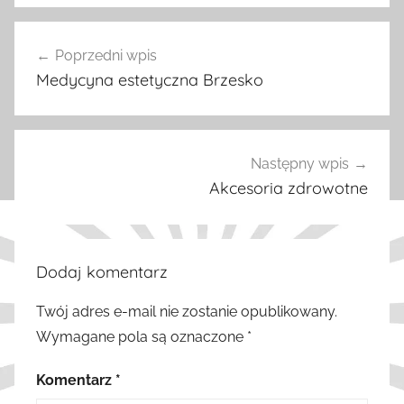
W
Nawigacja
p
Poprzedni wpis
wpisu
i
Medycyna estetyczna Brzesko
s
y
Następny wpis
Akcesoria zdrowotne
Dodaj komentarz
Twój adres e-mail nie zostanie opublikowany.
Wymagane pola są oznaczone
*
Komentarz
*