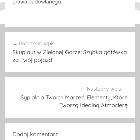
prawa budowlanego.
W
Nawigacja
p
Poprzedni wpis
wpisu
i
Skup aut w Zielonej Górze: Szybka gotówka
s
za Twój pojazd
y
Następny wpis
Sypialnia Twoich Marzeń: Elementy, Które
Tworzą Idealną Atmosferę
Dodaj komentarz