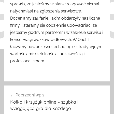
sprawia, że jesteśmy w stanie reagować niemal
natychmiast na zgłoszenia serwisowe.
Doceniamy zaufanie, jakim obdarzyły nas liczne
firmy, i staramy się codziennie udowadniać, że
jesteśmy godnym partnerem w zakresie serwisu i
konserwacji wózków widłowych. W OneLift
łączymy nowoczesne technologie z tradycyjnymi
wartościami: rzetelnością, uczciwością i
profesjonalizmem.
W
Nawigacja
p
Poprzedni wpis
wpisu
i
Kółko i krzyżyk online – szybka i
s
wciągająca gra dla każdego
y