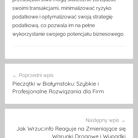
swoimi transakcjami, minimalizować ryzyko
podatkowe i optymalizować swoją strategię
podatkową, co pozwala im na pełne
wykorzystanie swojego potencjału biznesowego.
W
Nawigacja
p
Poprzedni wpis
wpisu
i
Pieczątki w Białymstoku: Szybkie i
s
Profesjonalne Rozwiązania dla Firm
y
Następny wpis
Jak Wrzuc.info Reaguje na Zmieniające się
Warunki Drogowe i Wypadki