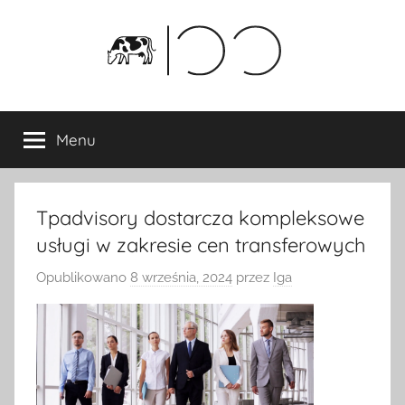
Przejdź
do
treści
Menu
Tpadvisory dostarcza kompleksowe
usługi w zakresie cen transferowych
Opublikowano
8 września, 2024
przez
Iga