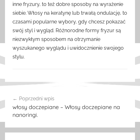
inne fryzury, to też dobre sposoby na wyrażenie
siebie. Włosy na keratynę lub trwałą ondulację, to
czasami popularne wybory, gdy chcesz pokazać
swój styl i wygląd. Różnorodne formy fryzur są
niezwykłym sposobem na otrzymanie
wyszukanego wyglądu i uwidocznienie swojego
stylu.
W
Nawigacja
p
Poprzedni wpis
wpisu
i
włosy doczepiane – Włosy doczepiane na
s
nanoringi.
y