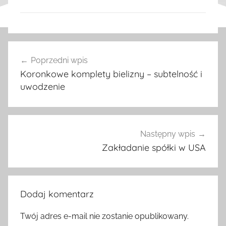
W
Nawigacja
p
Poprzedni wpis
wpisu
i
Koronkowe komplety bielizny – subtelność i
s
uwodzenie
y
Następny wpis
Zakładanie spółki w USA
Dodaj komentarz
Twój adres e-mail nie zostanie opublikowany.