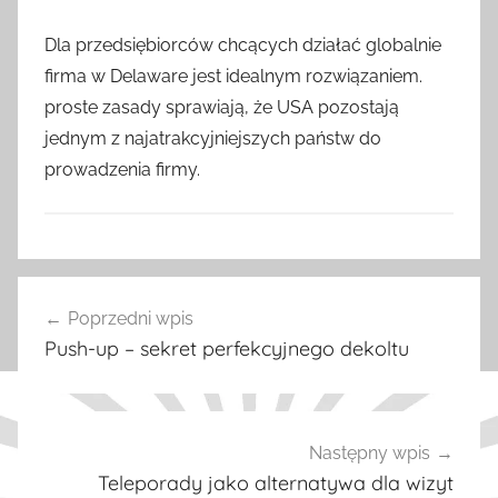
Dla przedsiębiorców chcących działać globalnie
firma w Delaware jest idealnym rozwiązaniem.
proste zasady sprawiają, że USA pozostają
jednym z najatrakcyjniejszych państw do
prowadzenia firmy.
W
Nawigacja
p
Poprzedni wpis
wpisu
i
Push-up – sekret perfekcyjnego dekoltu
s
y
Następny wpis
Teleporady jako alternatywa dla wizyt